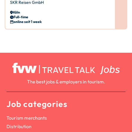
SKR Reisen GmbH
Köln
Full-time
online seit 1 week
The best jobs & employers in tourism.
Job categories
Tourism merchants
Distribution