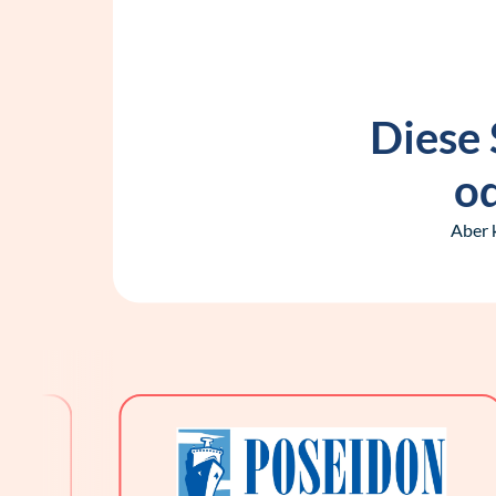
Diese 
od
Aber 