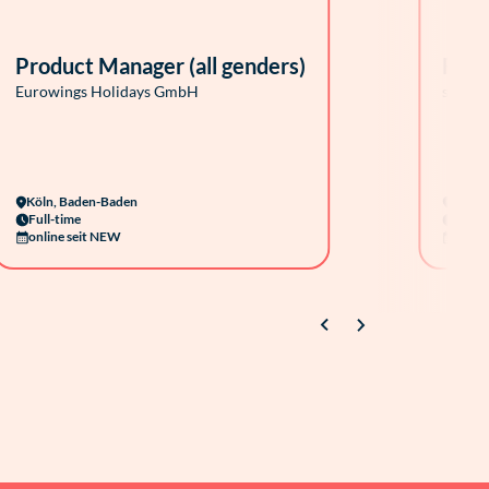
Product Manager (all genders)
Regi
Eurowings Holidays GmbH
suedwe
Köln, Baden-Baden
Viern
Full-time
Full-
online seit NEW
online