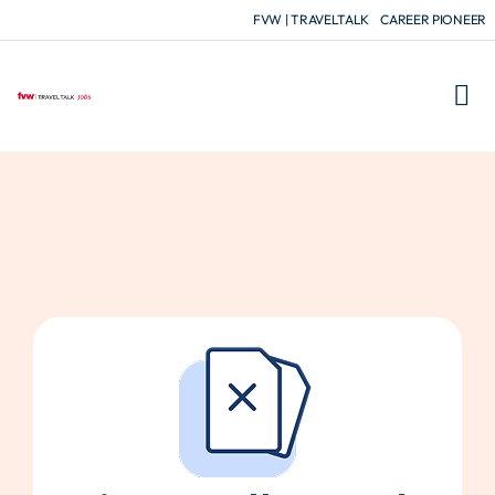
FVW | TRAVELTALK
CAREER PIONEER
FÜR