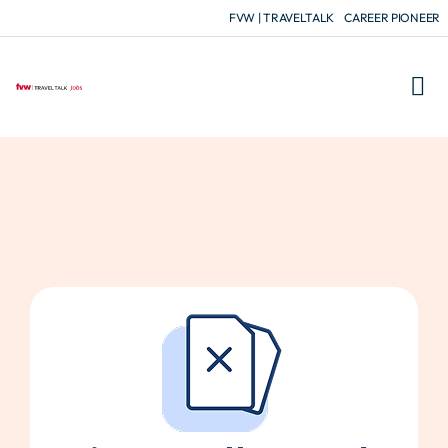
FVW | TRAVELTALK
CAREER PIONEER
FÜR