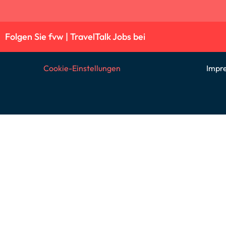
Folgen Sie fvw | TravelTalk Jobs bei
Cookie-Einstellungen
Impr