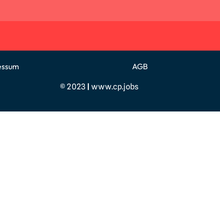
essum
AGB
© 2023
|
www.cp.jobs