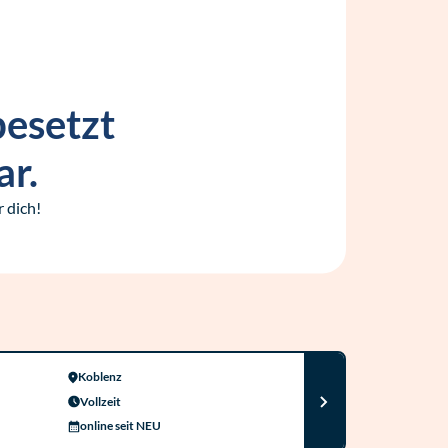
besetzt
ar.
 dich!
Koblenz
Vollzeit
online seit NEU