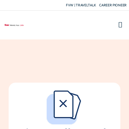
FVW | TRAVELTALK
CAREER PIONEER
FÜR