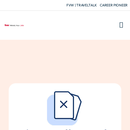
FVW | TRAVELTALK
CAREER PIONEER
FÜR