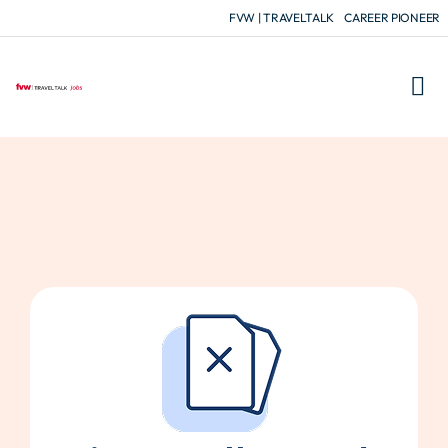
FVW | TRAVELTALK
CAREER PIONEER
FÜR