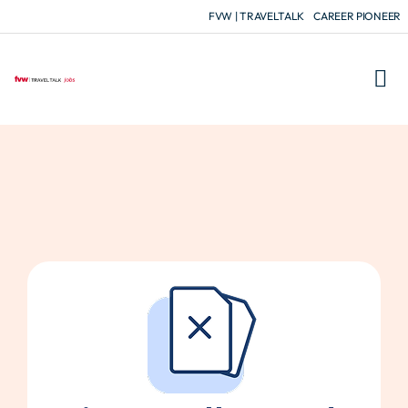
FVW | TRAVELTALK
CAREER PIONEER
FÜR