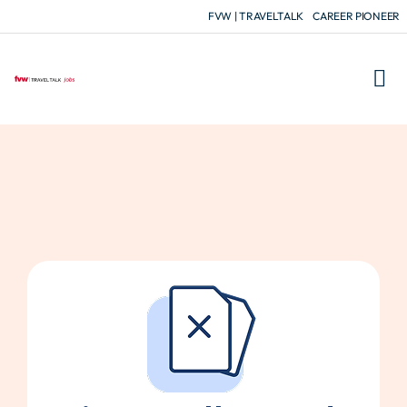
FVW | TRAVELTALK
CAREER PIONEER
FÜR