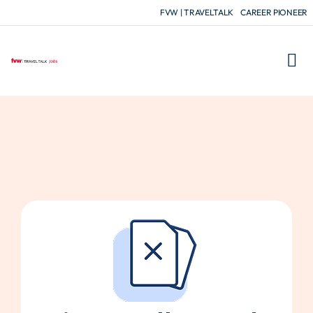
FVW | TRAVELTALK
CAREER PIONEER
FÜR