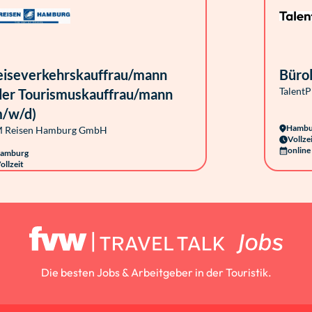
eiseverkehrskauffrau/mann
Bürol
TalentP
der Tourismuskauffrau/mann
m/w/d)
Hambur
 Reisen Hamburg GmbH
Vollze
online
amburg
ollzeit
nline seit 1 Woche
Die besten Jobs & Arbeitgeber in der Touristik.