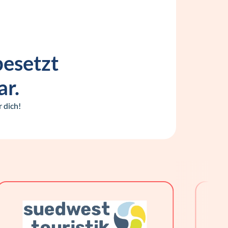
besetzt
ar.
 dich!