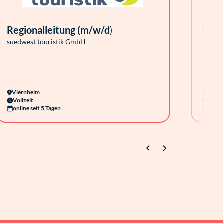
Regionalleitung (m/w/d)
Büro
suedwest touristik GmbH
Talent
Viernheim
Hambu
Vollzeit
Vollze
online seit 5 Tagen
onlin