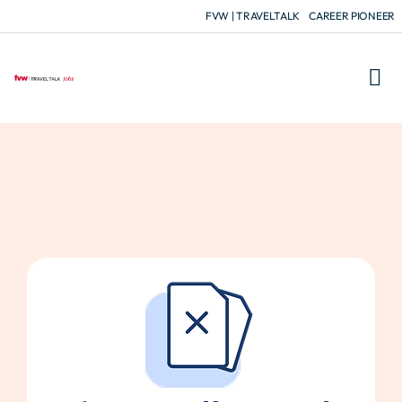
FVW | TRAVELTALK
CAREER PIONEER
FÜR