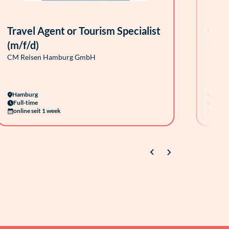
Travel Agent or Tourism Specialist
Offi
Talent
(m/f/d)
CM Reisen Hamburg GmbH
Hamburg
Hambu
Full-time
Full-
online seit 1 week
online