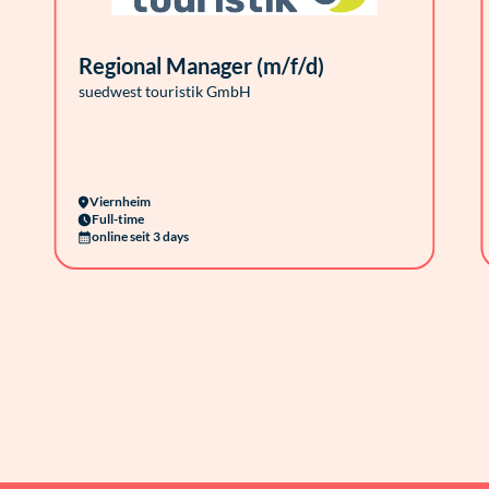
Regional Manager (m/f/d)
suedwest touristik GmbH
Viernheim
Full-time
online seit 3 days