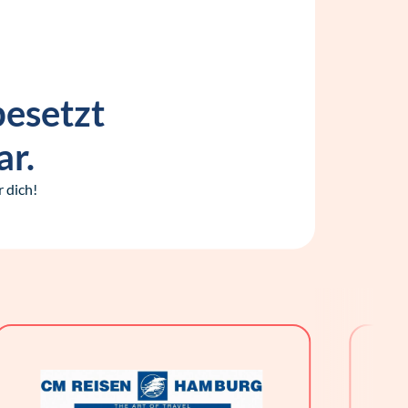
besetzt
ar.
 dich!