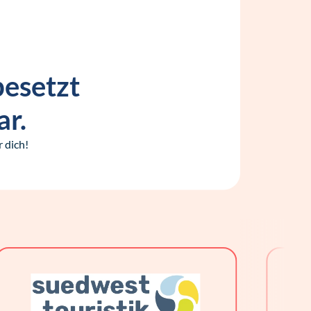
besetzt
ar.
 dich!