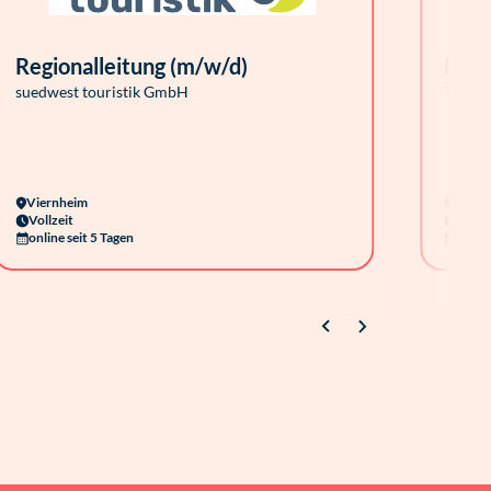
Regionalleitung (m/w/d)
Büro
suedwest touristik GmbH
Talent
Viernheim
Hambu
Vollzeit
Vollze
online seit 5 Tagen
onlin