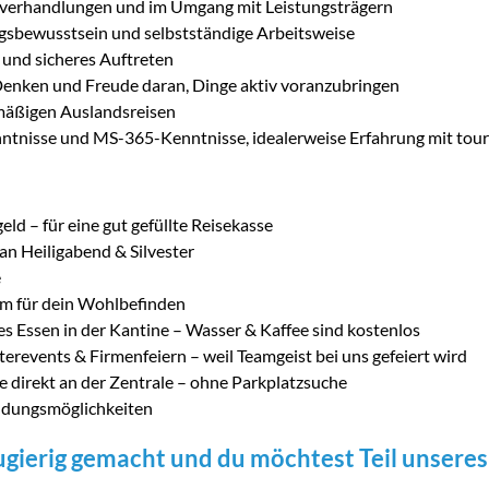
sverhandlungen und im Umgang mit Leistungsträgern
sbewusstsein und selbstständige Arbeitsweise
und sicheres Auftreten
enken und Freude daran, Dinge aktiv voranzubringen
lmäßigen Auslandsreisen
nntnisse und MS-365-Kenntnisse, idealerweise Erfahrung mit tou
eld – für eine gut gefüllte Reisekasse
 an Heiligabend & Silvester
e
 für dein Wohlbefinden
es Essen in der Kantine – Wasser & Kaffee sind kostenlos
erevents & Firmenfeiern – weil Teamgeist bei uns gefeiert wird
e direkt an der Zentrale – ohne Parkplatzsuche
ildungsmöglichkeiten
ugierig gemacht und du möchtest Teil unsere