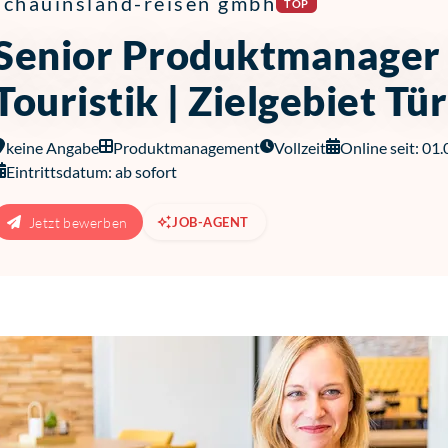
schauinsland-reisen gmbh
TOP
Senior Produktmanager
Touristik | Zielgebiet Tü
keine Angabe
Produktmanagement
Vollzeit
Online seit: 01
Eintrittsdatum: ab sofort
Jetzt bewerben
JOB-AGENT