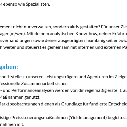
r ebenso wie Spezialisten.
ment nicht nur verwalten, sondern aktiv gestalten? Für unser Zie
nager (m/w/d). Mit deinem analytischen Know-how, deiner Erfahr
sverhandlungen sowie deiner ausgeprägten Teamfähigkeit entwick
ch weiter und steuerst es gemeinsam mit internen und externen P
fgaben:
chnittstelle zu unseren Leistungsträgern und Agenturen im Zielgebi
fessionelle Zusammenarbeit sicher.
 und Performanceanalysen werden von dir regelmäßig erstellt, a
 Maßnahmen genutzt.
Marktbeobachtungen dienen als Grundlage für fundierte Entsche
fristige Preissteuerungsmaßnahmen (Yieldmanagement) begleitest 
nahmen mit.