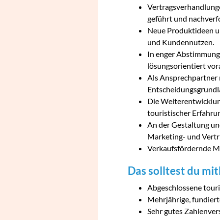
Vertragsverhandlunge
geführt und nachverfo
Neue Produktideen un
und Kundennutzen.
In enger Abstimmung 
lösungsorientiert vor
Als Ansprechpartner 
Entscheidungsgrundl
Die Weiterentwicklun
touristischer Erfahru
An der Gestaltung un
Marketing- und Vertri
Verkaufsfördernde Ma
Das solltest du mi
Abgeschlossene touri
Mehrjährige, fundier
Sehr gutes Zahlenver