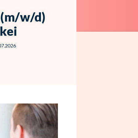
 (m/w/d)
rkei
.07.2026