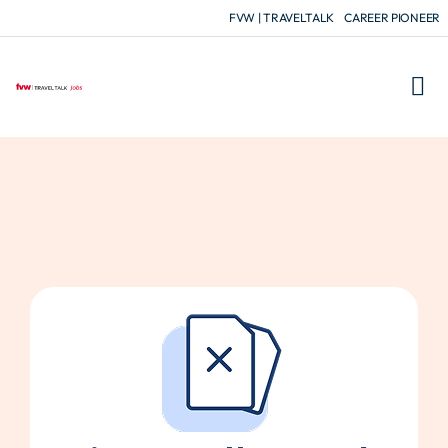
FVW | TRAVELTALK
CAREER PIONEER
FÜR