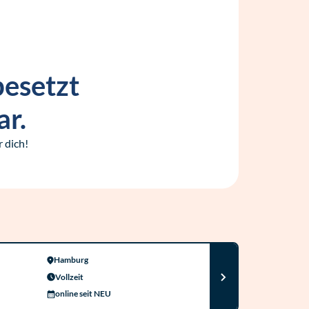
besetzt
ar.
 dich!
Hamburg
Vollzeit
online seit NEU