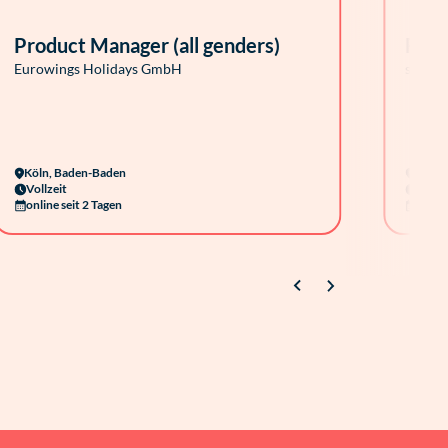
Product Manager (all genders)
Regi
Eurowings Holidays GmbH
suedwe
Köln, Baden-Baden
Viern
Vollzeit
Vollze
online seit 2 Tagen
online