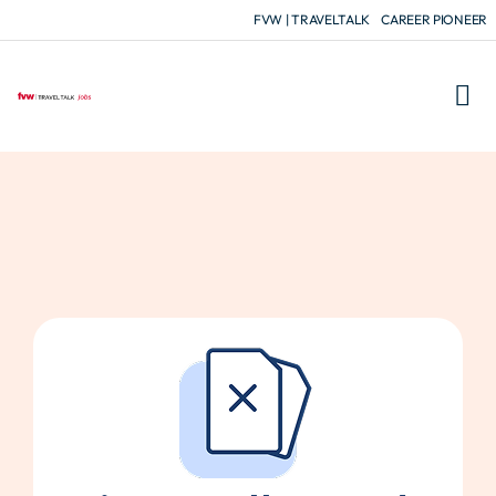
FVW | TRAVELTALK
CAREER PIONEER
FÜR