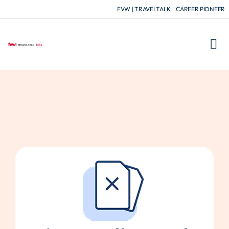
FVW | TRAVELTALK
CAREER PIONEER
FÜR